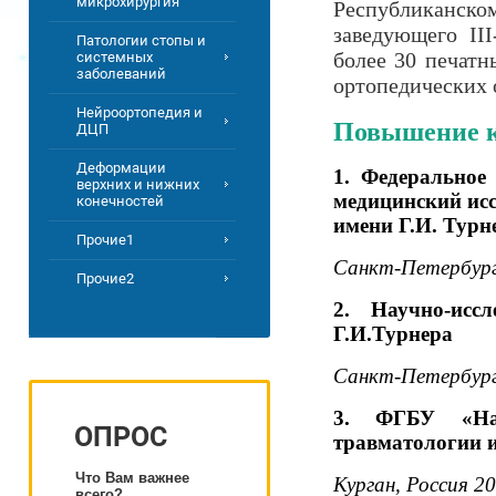
микрохирургия
Республиканск
заведующего II
Патологии стопы и
более 30 печатн
системных
заболеваний
ортопедических 
Нейроортопедия и
Повышение 
ДЦП
Деформации
1. Федеральное
верхних и нижних
медицинский исс
конечностей
имени Г.И. Турн
Прочие1
Санкт-Петербург,
Прочие2
2. Научно-исс
Г.И.Турнера
Санкт-Петербург,
3. ФГБУ «Нац
ОПРОС
травматологии 
Что Вам важнее
Курган, Россия 20
всего?